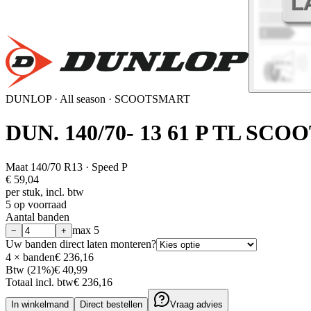
DUNLOP
·
All season
· SCOOTSMART
DUN. 140/70- 13 61 P TL SC
Maat
140/70 R13
· Speed P
€
59,04
per stuk, incl. btw
5 op voorraad
Aantal banden
max
5
−
+
Uw banden direct laten monteren?
4
× banden
€ 236,16
Btw (21%)
€ 40,99
Totaal incl. btw
€ 236,16
In winkelmand
Direct bestellen
Vraag advies