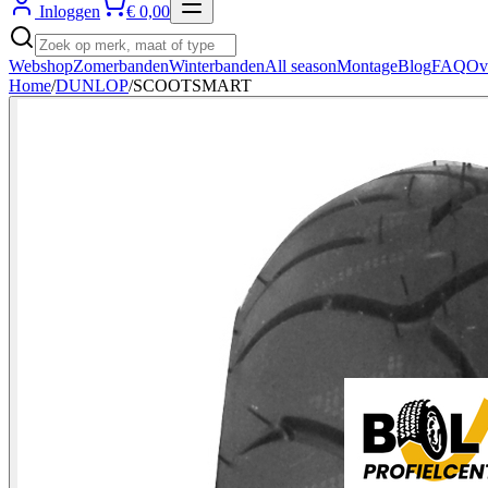
Inloggen
€ 0,00
Webshop
Zomerbanden
Winterbanden
All season
Montage
Blog
FAQ
Ov
Home
/
DUNLOP
/
SCOOTSMART