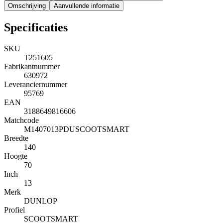
Omschrijving
Aanvullende informatie
Specificaties
SKU
T251605
Fabrikantnummer
630972
Leveranciernummer
95769
EAN
3188649816606
Matchcode
M1407013PDUSCOOTSMART
Breedte
140
Hoogte
70
Inch
13
Merk
DUNLOP
Profiel
SCOOTSMART