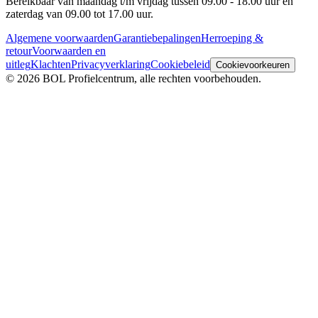
Bereikbaar van maandag t/m vrijdag tussen 09.00 - 18.00 uur en
zaterdag van 09.00 tot 17.00 uur.
Algemene voorwaarden
Garantiebepalingen
Herroeping &
retour
Voorwaarden en
uitleg
Klachten
Privacyverklaring
Cookiebeleid
Cookievoorkeuren
© 2026 BOL Profielcentrum, alle rechten voorbehouden.