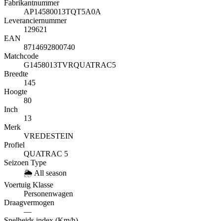
Fabrikantnummer
AP14580013TQT5A0A
Leveranciernummer
129621
EAN
8714692800740
Matchcode
G1458013TVRQUATRAC5
Breedte
145
Hoogte
80
Inch
13
Merk
VREDESTEIN
Profiel
QUATRAC 5
Seizoen Type
🌦️
All season
Voertuig Klasse
Personenwagen
Draagvermogen
—
Snelheids index (Km/h)