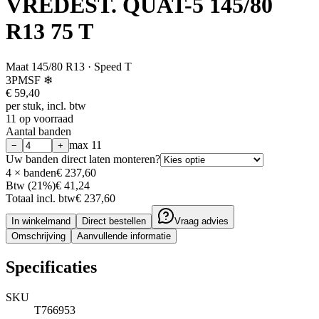
VREDEST. QUAT-5 145/80
R13 75 T
Maat
145/80 R13
· Speed T
3PMSF ❄
€
59,40
per stuk, incl. btw
11 op voorraad
Aantal banden
max
11
−
+
Uw banden direct laten monteren?
4
× banden
€ 237,60
Btw (21%)
€ 41,24
Totaal incl. btw
€ 237,60
In winkelmand
Direct bestellen
Vraag advies
Omschrijving
Aanvullende informatie
Specificaties
SKU
T766953