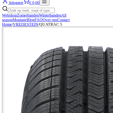
Inloggen
€ 0,00
Webshop
Zomerbanden
Winterbanden
All
season
Montage
Blog
FAQ
Over ons
Contact
Home
/
VREDESTEIN
/
QUATRAC 5