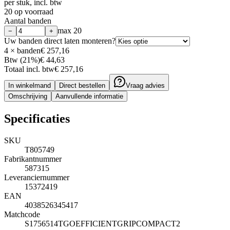
per stuk, incl. btw
20 op voorraad
Aantal banden
max
20
−
+
Uw banden direct laten monteren?
4
× banden
€ 257,16
Btw (21%)
€ 44,63
Totaal incl. btw
€ 257,16
In winkelmand
Direct bestellen
Vraag advies
Omschrijving
Aanvullende informatie
Specificaties
SKU
T805749
Fabrikantnummer
587315
Leveranciernummer
15372419
EAN
4038526345417
Matchcode
S1756514TGOEFFICIENTGRIPCOMPACT2