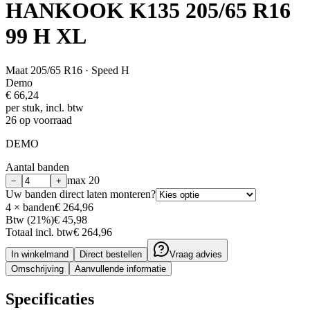
HANKOOK K135 205/65 R16
99 H XL
Maat
205/65 R16
· Speed H
Demo
€
66,24
per stuk, incl. btw
26 op voorraad
DEMO
Aantal banden
max
20
−
+
Uw banden direct laten monteren?
4
× banden
€ 264,96
Btw (21%)
€ 45,98
Totaal incl. btw
€ 264,96
In winkelmand
Direct bestellen
Vraag advies
Omschrijving
Aanvullende informatie
Specificaties