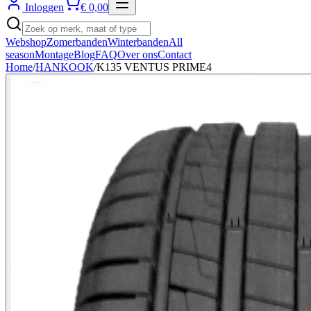
Inloggen
€ 0,00
Webshop
Zomerbanden
Winterbanden
All
season
Montage
Blog
FAQ
Over ons
Contact
Home
/
HANKOOK
/
K135 VENTUS PRIME4