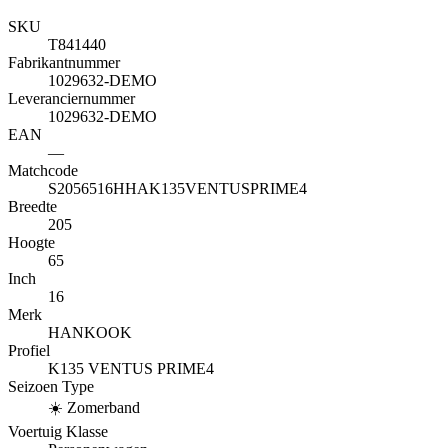
SKU
T841440
Fabrikantnummer
1029632-DEMO
Leveranciernummer
1029632-DEMO
EAN
—
Matchcode
S2056516HHAK135VENTUSPRIME4
Breedte
205
Hoogte
65
Inch
16
Merk
HANKOOK
Profiel
K135 VENTUS PRIME4
Seizoen Type
☀️
Zomerband
Voertuig Klasse