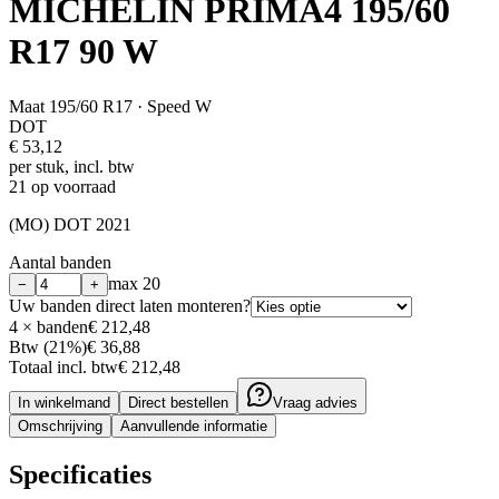
MICHELIN PRIMA4 195/60
R17 90 W
Maat
195/60 R17
· Speed W
DOT
€
53,12
per stuk, incl. btw
21 op voorraad
(MO) DOT 2021
Aantal banden
max
20
−
+
Uw banden direct laten monteren?
4
× banden
€ 212,48
Btw (21%)
€ 36,88
Totaal incl. btw
€ 212,48
In winkelmand
Direct bestellen
Vraag advies
Omschrijving
Aanvullende informatie
Specificaties