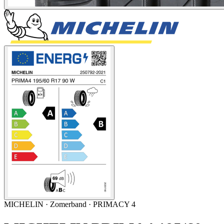
MICHELIN
·
Zomerband
· PRIMACY 4