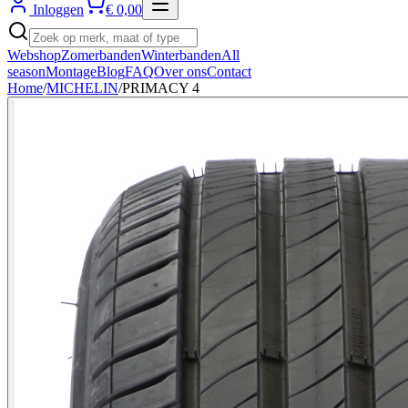
Inloggen
€ 0,00
Webshop
Zomerbanden
Winterbanden
All
season
Montage
Blog
FAQ
Over ons
Contact
Home
/
MICHELIN
/
PRIMACY 4