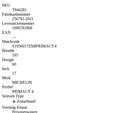
SKU
T844281
Fabrikantnummer
250792-2021
Leveranciernummer
1000781868
EAN
—
Matchcode
S1956017ZMIPRIMACY4
Breedte
195
Hoogte
60
Inch
17
Merk
MICHELIN
Profiel
PRIMACY 4
Seizoen Type
☀️
Zomerband
Voertuig Klasse
Personenwagen