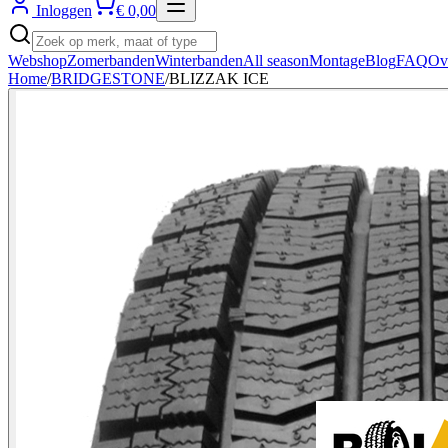
Inloggen
€ 0,00
Webshop
Zomerbanden
Winterbanden
All season
Montage
Blog
FAQ
Ov
Home
/
BRIDGESTONE
/
BLIZZAK ICE