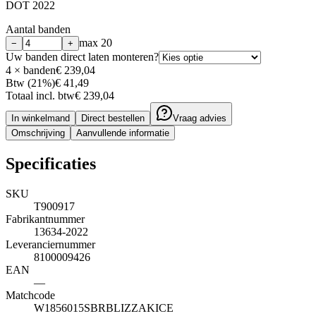
DOT 2022
Aantal banden
max
20
−
+
Uw banden direct laten monteren?
4
× banden
€ 239,04
Btw (21%)
€ 41,49
Totaal incl. btw
€ 239,04
In winkelmand
Direct bestellen
Vraag advies
Omschrijving
Aanvullende informatie
Specificaties
SKU
T900917
Fabrikantnummer
13634-2022
Leveranciernummer
8100009426
EAN
—
Matchcode
W1856015SBRBLIZZAKICE