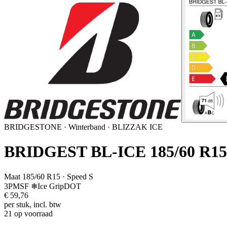
BRIDGESTONE
·
Winterband
· BLIZZAK ICE
BRIDGEST BL-ICE 185/60 R15
Maat
185/60 R15
· Speed S
3PMSF ❄
Ice Grip
DOT
€
59,76
per stuk, incl. btw
21 op voorraad